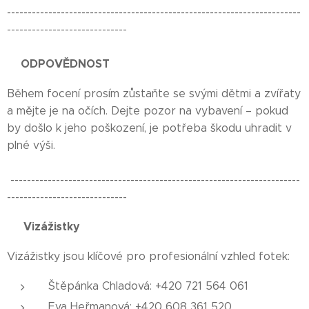
-----------------------------------------------------------------------
-----------------------------
🙏🏻ODPOVĚDNOST
🙏🏻
Během focení prosím zůstaňte se svými dětmi a zvířaty
a mějte je na očích. Dejte pozor na vybavení – pokud
by došlo k jeho poškození, je potřeba škodu uhradit v
plné výši.
----------------------------------------------------------------------
-----------------------------
Vizážistky
💄
💄
Vizážistky jsou klíčové pro profesionální vzhled fotek:
Štěpánka Chladová: +420 721 564 061
Eva Heřmanová: +420 608 361 520