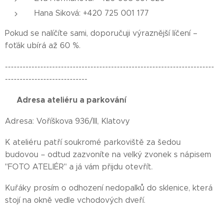
Hana Siková: +420 725 001 177
Pokud se nalíčíte sami, doporučuji výraznější líčení –
foťák ubírá až 60 %.
-----------------------------------------------------------------------
----------------------------
📍 Adresa ateliéru a parkování📍
Adresa: Voříškova 936/III, Klatovy
K ateliéru patří soukromé parkoviště za šedou
budovou – odtud zazvoníte na velký zvonek s nápisem
"FOTO ATELIÉR" a já vám přijdu otevřít.
Kuřáky prosím o odhození nedopalků do sklenice, která
stojí na okně vedle vchodových dveří.