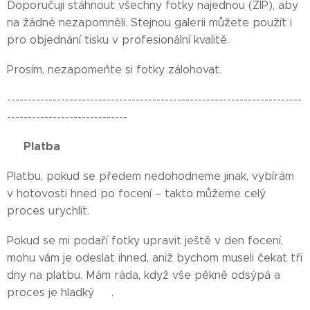
Doporučuji stáhnout všechny fotky najednou (ZIP), aby
na žádné nezapomněli. Stejnou galerii můžete použít i
pro objednání tisku v profesionální kvalitě.
Prosím, nezapomeňte si fotky zálohovat.
-----------------------------------------------------------------------
-----------------------------
💳 Platba 💳
Platbu, pokud se předem nedohodneme jinak, vybírám
v hotovosti hned po focení – takto můžeme celý
proces urychlit.
Pokud se mi podaří fotky upravit ještě v den focení,
mohu vám je odeslat ihned, aniž bychom museli čekat tři
dny na platbu. Mám ráda, když vše pěkně odsýpá a
proces je hladký 🌟.