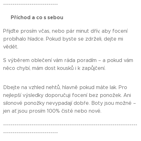
-----------------------------
⏰ Příchod a co s sebou ⏰
Přijďte prosím včas, nebo pár minut dřív, aby focení
probíhalo hladce. Pokud byste se zdrželi, dejte mi
vědět.
S výběrem oblečení vám ráda poradím – a pokud vám
něco chybí, mám dost kousků i k zapůjčení.
Dbejte na vzhled nehtů, hlavně pokud máte lak. Pro
nejlepší výsledky doporučuji focení bez ponožek. Ani
silonové ponožky nevypadají dobře. Boty jsou možné –
jen ať jsou prosím 100% čisté nebo nové.
-----------------------------------------------------------------------
-----------------------------