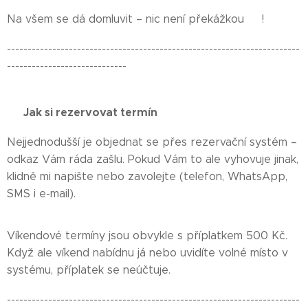
Na všem se dá domluvit – nic není překážkou 😊!
-----------------------------------------------------------------------
-----------------------------
✍️ Jak si rezervovat termín ✍️
Nejjednodušší je objednat se přes rezervační systém –
odkaz Vám ráda zašlu. Pokud Vám to ale vyhovuje jinak,
klidně mi napište nebo zavolejte (telefon, WhatsApp,
SMS i e-mail).
Víkendové termíny jsou obvykle s příplatkem 500 Kč.
Když ale víkend nabídnu já nebo uvidíte volné místo v
systému, příplatek se neúčtuje.
-----------------------------------------------------------------------