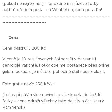
(pokud nemají záměr) – případně mi můžete fotky
outfitů předem poslat na WhatsApp, ráda poradím!
-----------------------------------------------------------------------
-----------------------------
🎁 Cena 🎁
Cena balíčku: 3 200 Kč
V ceně je 10 retušovaných fotografií v barevné i
černobílé variantě. Fotky ode mě dostanete přes online
galerii, odkud si je můžete pohodlně stáhnout a uložit.
Fotografie navíc 250 Kč/ks
(Letos přináším více novinek a více kouzla do každé
fotky – cena odráží všechny tyto detaily a čas, který
Vám věnuji.)