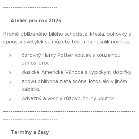
-----------------------------
🌟 Ateliér pro rok 2025🌟
Kromě oblíbeného bílého schodiště, křesla, pohovky a
spousty světýlek se můžete těšit i na několik novinek.
čarovný Harry Potter koutek s kouzelnou
atmosférou
klasické Americké Vánoce s typickými doplňky
znovu oblíbená zlatá scéna, letos ale v jiném
kabátku
odvážný a veselý růžovo-černý koutek
-----------------------------------------------------------------------
-----------------------------
Termíny a časy
📅
📅