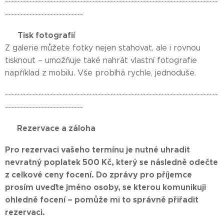
-----------------------------------------------------------------------
--------------------------
Tisk fotografií
📦
Z galerie můžete fotky nejen stahovat, ale i rovnou
tisknout – umožňuje také nahrát vlastní fotografie
například z mobilu. Vše probíhá rychle, jednoduše.
-----------------------------------------------------------------------
--------------------------
💵 Rezervace a záloha 💵
Pro rezervaci vašeho termínu je nutné uhradit
nevratný poplatek 500 Kč, který se následně odečte
z celkové ceny focení. Do zprávy pro příjemce
prosím uveďte jméno osoby, se kterou komunikuji
ohledně focení – pomůže mi to správně přiřadit
rezervaci.