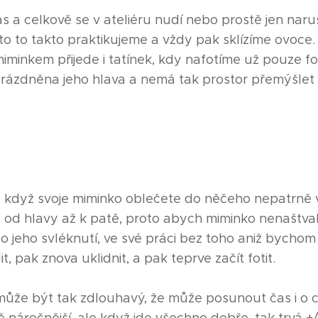
s a celkově se v ateliéru nudí nebo prostě jen naruš
to to takto praktikujeme a vždy pak sklízíme ovoce.
minkem přijede i tatínek, kdy nafotíme už pouze f
eprázdněna jeho hlava a nemá tak prostor přemýšlet
 když svoje miminko oblečete do něčeho nepatrně v
 od hlavy až k patě, proto abych miminko nenaštva
 jeho svléknutí, ve své práci bez toho aniž bychom m
, pak znova uklidnit, a pak teprve začít fotit.
může být tak zdlouhavý, že může posunout čas i o c