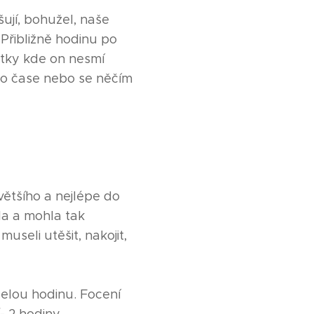
ují, bohužel, naše
 Přibližně hodinu po
otky kde on nesmí
 o čase nebo se něčím
ětšího a nejlépe do
la a mohla tak
useli utěšit, nakojit,
elou hodinu. Focení