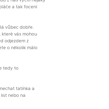
ud z nás vycítí nějaký
pláče a tak focení
ělá vůbec dobře.
, které vás mohou
před odjezdem z
ete o několik málo
je tedy to
 nechat tatínka a
list nebo na