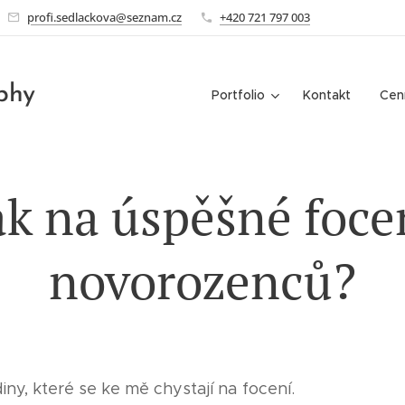
profi.sedlackova@seznam.cz
+420 721 797 003
phy
Portfolio
Kontakt
Cen
ak na úspěšné foce
novorozenců?
iny, které se ke mě chystají na focení. 🩷