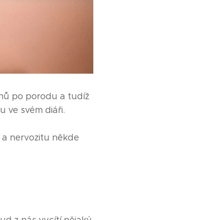
nů po porodu a tudíž
u ve svém diáři.
s a nervozitu někde