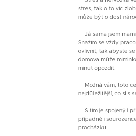
➡Stres a nervozita ve
stres, tak o to víc zl
může být o dost nároč
➡Já sama jsem maminka
Snažím se vždy pracov
ovlivnit, tak abyste s
domova může miminko n
minut opozdit.
➡Možná vám, toto celé 
nejdůležitější, co si s
➡S tím je spojený i p
případně i sourozence
procházku.