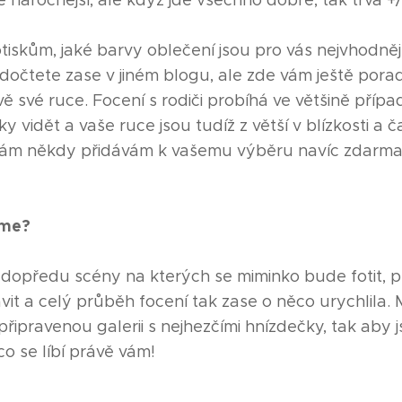
náročnější, ale když jde všechno dobře, tak trvá +/
iskům, jaké barvy oblečení jsou pro vás nejvhodnějš
e dočtete zase v jiném blogu, ale zde vám ještě porad
ě své ruce. Focení s rodiči probíhá ve většině přípa
 vidět a vaše ruce jsou tudíž z větší v blízkosti a č
é vám někdy přidávám k vašemu výběru navíc zdarma
íme?
předu scény na kterých se miminko bude fotit, p
it a celý průběh focení tak zase o něco urychlila
ipravenou galerii s nejhezčími hnízdečky, tak aby j
o se líbí právě vám!