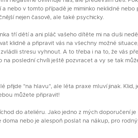
lmi negativně ovlivňuje nás, ale především děti. Pok
obí a nebo v tomto případě je miminko neklidné nebo 
nější nejen časově, ale také psychicky.
 tří dětí a ani pláč vašeho dítěte mi na duši ned
at klidně a připravit vás na všechny možné situace
e zvládli stresu vyhnout. A to třeba i na to, že vás 
a poslední chvíli ještě pozvracet a vy se tak můž
přijde "na hlavu", ale léta praxe mluví jinak. Klid, 
 sebou můžete připravit!
říchod do ateliéru. Jako jedno z mých doporučení je
 doma nebo je alespoň poslat na nákup, pro rodný 