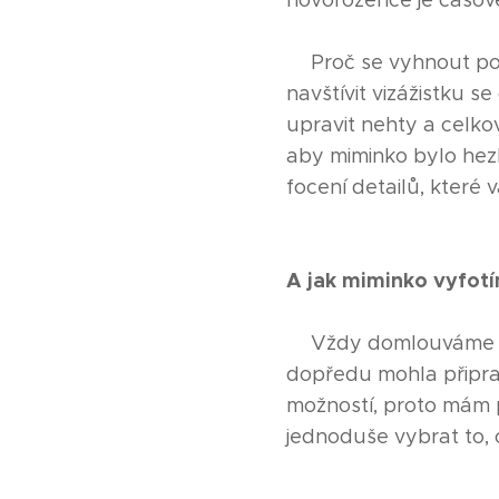
novorozence je časově 
🩷Proč se vyhnout pot
navštívit vizážistku s
upravit nehty a celkov
aby miminko bylo hezky
focení detailů, kter
A jak miminko vyfot
😍Vždy domlouváme do
dopředu mohla připrav
možností, proto mám př
jednoduše vybrat to, c