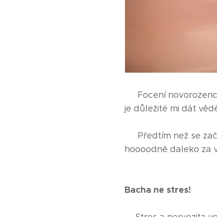
🩷 Focení novorozenc
je důležité mi dát věd
🩷 Předtím než se zač
hoooodně daleko za v
Bacha ne stres!