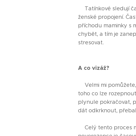
➡Tatínkové sledují ča
ženské propojení. Čas
příchodu maminky s mi
chybět, a tím je zan
stresovat.
A co vizáž?
🩷Velmi mi pomůžete,
toho co lze rozepnout
plynule pokračovat, po
dát odkrknout, přebalit
🩷Celý tento proces 