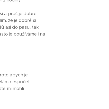
- 2 hodiny.
í a proč je dobré
ím, že je dobré si
dů asi do pasu, tak
asto je používáme i na
.
roto abych je
. Mám nespočet
ste mi mohli