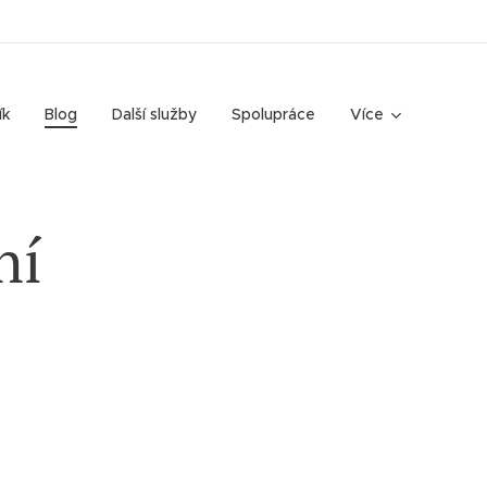
ík
Blog
Další služby
Spolupráce
Více
ní